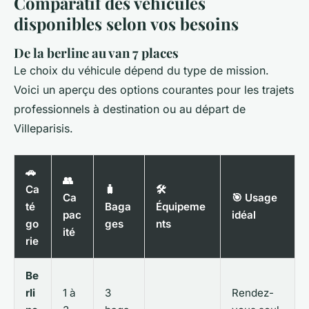
Comparatif des véhicules
disponibles selon vos besoins
De la berline au van 7 places
Le choix du véhicule dépend du type de mission.
Voici un aperçu des options courantes pour les trajets
professionnels à destination ou au départ de
Villeparisis.
🚗
👥
Ca
🧳
🛠️
Ca
🎯 Usage
té
Baga
Équipeme
pac
idéal
go
ges
nts
ité
rie
Be
rli
1 à
3
Rendez-