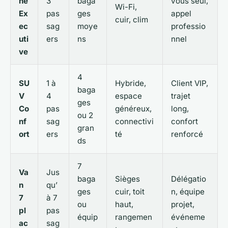
ne
3
baga
vous seul,
Wi-Fi,
Ex
pas
ges
appel
cuir, clim
ec
sag
moye
professio
uti
ers
ns
nnel
ve
4
SU
1 à
Hybride,
Client VIP,
baga
V
4
espace
trajet
ges
Co
pas
généreux,
long,
ou 2
nf
sag
connectivi
confort
gran
ort
ers
té
renforcé
ds
7
Va
Jus
baga
Sièges
Délégatio
n
qu’
ges
cuir, toit
n, équipe
7
à 7
ou
haut,
projet,
pl
pas
équip
rangemen
événeme
ac
sag