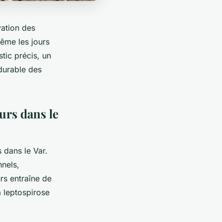
vation des
même les jours
tic précis, un
 durable des
urs dans le
s dans le Var.
nnels,
rs entraîne de
 leptospirose