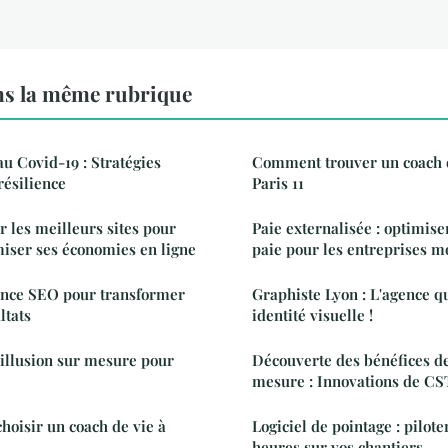
ns la même rubrique
au Covid-19 : Stratégies
Comment trouver un coach d
résilience
Paris 11
 les meilleurs sites pour
Paie externalisée : optimiser
miser ses économies en ligne
paie pour les entreprises 
ence SEO pour transformer
Graphiste Lyon : L'agence q
ltats
identité visuelle !
l'illusion sur mesure pour
Découverte des bénéfices d
mesure : Innovations de CS
hoisir un coach de vie à
Logiciel de pointage : pilote
heures sur vos chantiers