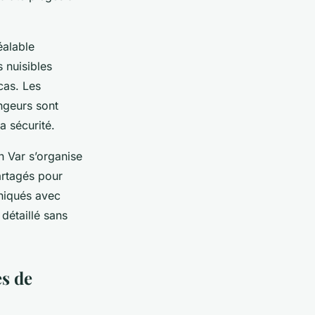
éalable
 nuisibles
cas. Les
ongeurs sont
a sécurité.
on Var s’organise
partagés pour
uniqués avec
 détaillé sans
es de