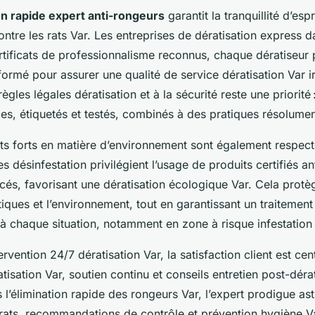
n rapide expert anti-rongeurs
garantit la tranquillité d’espr
contre les rats Var. Les entreprises de dératisation express d
rtificats de professionnalisme reconnus, chaque dératiseur 
formé pour assurer une qualité de service dératisation Var i
gles légales dératisation et à la sécurité reste une priorité 
es, étiquetés et testés, combinés à des pratiques résolumen
 forts en matière d’environnement sont également respect
 désinfestation privilégient l’usage de produits certifiés an
és, favorisant une dératisation écologique Var. Cela protèg
ues et l’environnement, tout en garantissant un traitement 
à chaque situation, notamment en zone à risque infestation 
vention 24/7 dératisation Var, la satisfaction client est centr
atisation Var, soutien continu et conseils entretien post-déra
l’élimination rapide des rongeurs Var, l’expert prodigue ast
 rats, recommandations de contrôle et prévention hygiène V