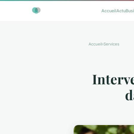
Accueil
Actu
Bus
Accueil
›
Services
Interv
d