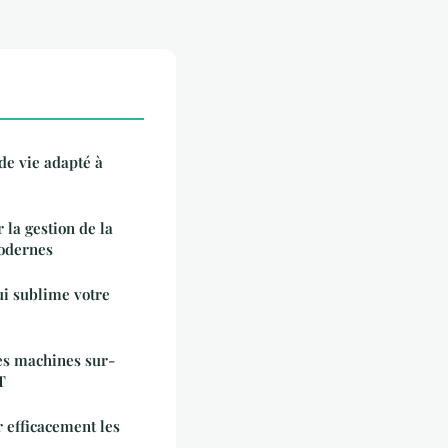
e vie adapté à
 la gestion de la
modernes
ui sublime votre
es machines sur-
T
r efficacement les