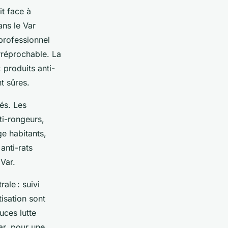
it face à
ans le Var
professionnel
rréprochable. La
: produits anti-
t sûres.
és. Les
ti-rongeurs,
e habitants,
anti-rats
Var.
ale : suivi
tisation sont
uces lutte
ar, pour une