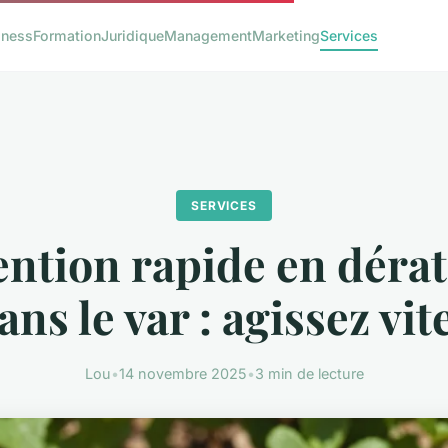
iness
Formation
Juridique
Management
Marketing
Services
SERVICES
ention rapide en dérat
ans le var : agissez vite
Lou
•
14 novembre 2025
•
3 min de lecture