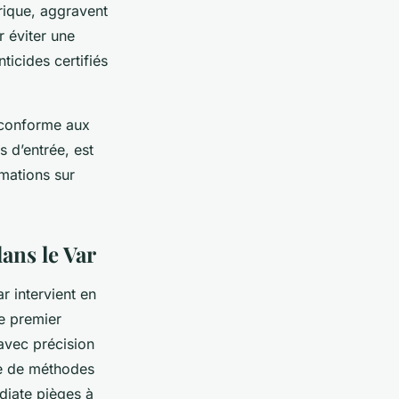
trique, aggravent
r éviter une
ticides certifiés
t conforme aux
s d’entrée, est
rmations sur
ans le Var
r intervient en
le premier
 avec précision
ide de méthodes
diate pièges à