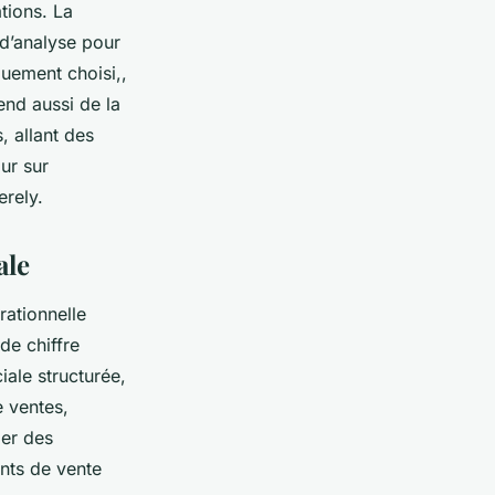
tions. La
s d’analyse pour
quement choisi,,
end aussi de la
, allant des
ur sur
erely.
ale
rationnelle
de chiffre
iale structurée,
e ventes,
ier des
nts de vente