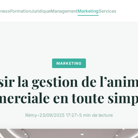
iness
Formation
Juridique
Management
Marketing
Services
MARKETING
ir la gestion de l’ani
erciale en toute simpl
Rémy
•
23/09/2025 17:27
•
5 min de lecture