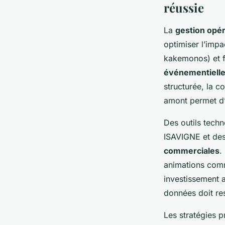
réussie
La
gestion opé
optimiser l’impa
kakemonos) et f
événementiell
structurée, la c
amont permet d’a
Des outils tech
ISAVIGNE et des 
commerciales
.
animations comm
investissement 
données doit res
Les stratégies 