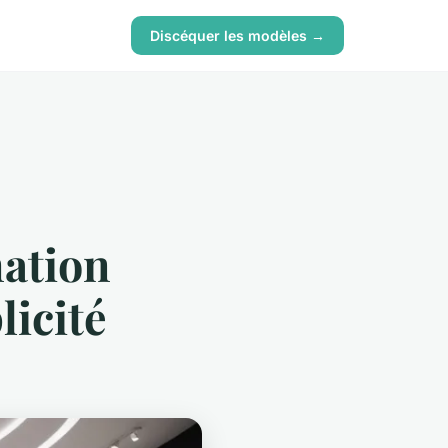
Discéquer les modèles →
mation
icité