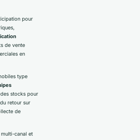
ticipation pour
riques,
fication
ts de vente
erciales en
mobiles type
uipes
n des stocks pour
du retour sur
llecte de
multi-canal et