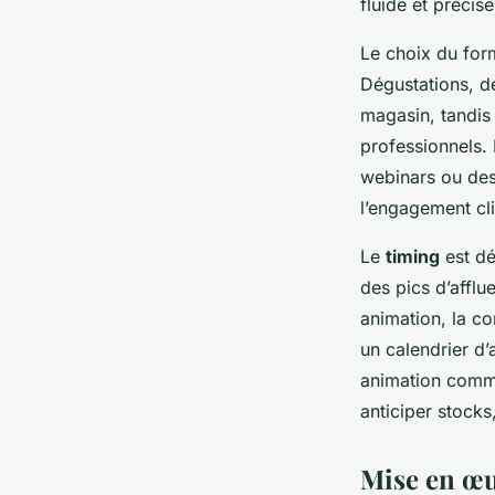
fluide et précise
Le choix du form
Dégustations, dé
magasin, tandis 
professionnels. 
webinars ou des
l’engagement cli
Le
timing
est dé
des pics d’afflu
animation, la c
un calendrier d’
animation comme
anticiper stock
Mise en œu