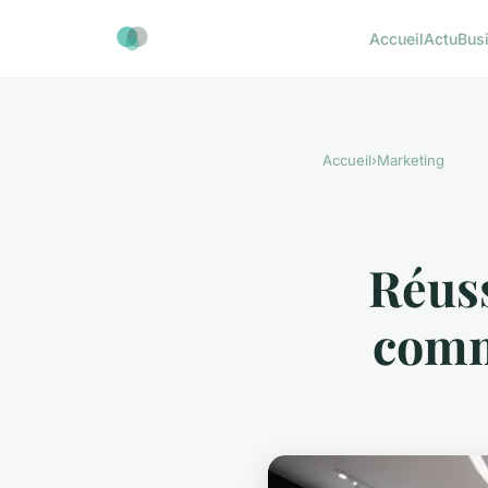
Accueil
Actu
Bus
Accueil
›
Marketing
Réuss
comm