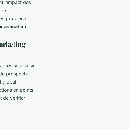
t l’impact des
 de
des prospects
par animation
.
marketing
précises : suivi
 de prospects
ût global —
ations en points
 de vérifier