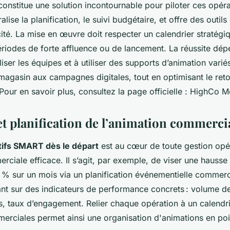
onstitue une solution incontournable pour piloter ces opéra
lise la planification, le suivi budgétaire, et offre des outil
cité. La mise en œuvre doit respecter un calendrier stratégi
ériodes de forte affluence ou de lancement. La réussite dép
iser les équipes et à utiliser des supports d’animation variés
agasin aux campagnes digitales, tout en optimisant le reto
Pour en savoir plus, consultez la page officielle : HighCo M
et planification de l’animation commerci
tifs SMART dès le départ
est au cœur de toute gestion opé
ciale efficace. Il s’agit, par exemple, de viser une hausse 
5 % sur un mois via un planification événementielle commerc
ant sur des indicateurs de performance concrets : volume d
, taux d’engagement. Relier chaque opération à un calendr
erciales permet ainsi une organisation d'animations en poi