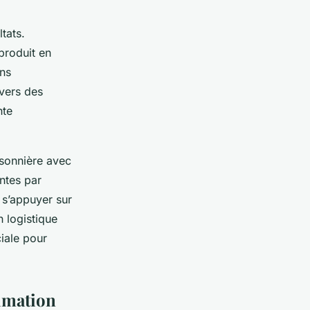
tats.
produit en
ons
avers des
nte
isonnière avec
ntes par
 s’appuyer sur
n logistique
iale pour
nimation