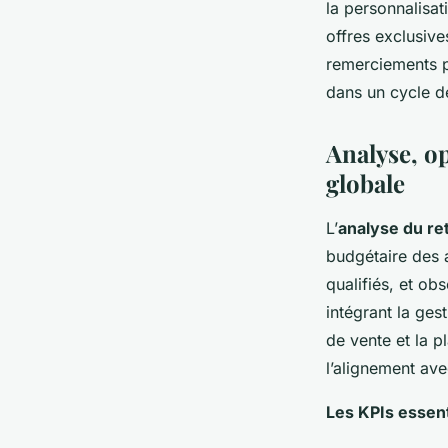
la personnalisa
offres exclusive
remerciements pe
dans un cycle de
Analyse, op
globale
L’
analyse du re
budgétaire des 
qualifiés, et ob
intégrant la ges
de vente et la p
l’alignement avec
Les KPIs essent