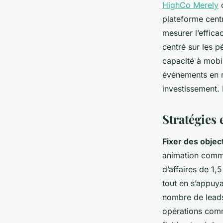
HighCo Merely
c
plateforme centra
mesurer l’effica
centré sur les p
capacité à mobil
événements en m
investissement. 
Stratégies 
Fixer des objec
animation commer
d’affaires de 1,
tout en s’appuy
nombre de leads
opérations comm