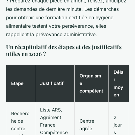
? Préparez chaque pièce en amont, relisez, anticipez
les demandes de dernière minute. Les démarches
pour obtenir une formation certifiée en hygiène
alimentaire testent votre persévérance, elles
rappellent la prévoyance administrative.
Un récapitulatif des étapes et des justificatifs
utiles en 2026 ?
Déla
Organism
i
Étape
Justificatif
e
moy
compétent
en
Liste ARS,
Recherc
Agrément
2
he de
Centre
France
jour
centre
agréé
Compétence
s