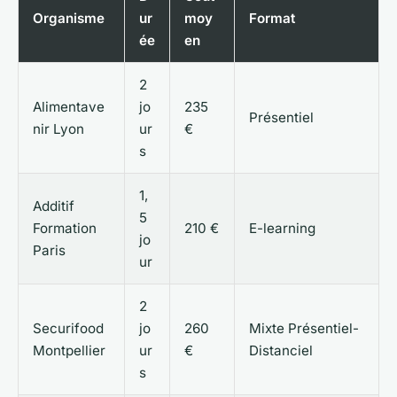
Organisme
ur
moy
Format
ée
en
2
Alimentave
jo
235
Présentiel
nir Lyon
ur
€
s
1,
Additif
5
Formation
210 €
E-learning
jo
Paris
ur
2
Securifood
jo
260
Mixte Présentiel-
Montpellier
ur
€
Distanciel
s