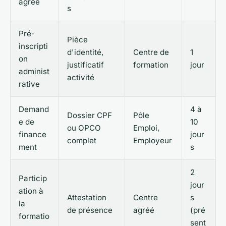
agréé
s
Pré-
Pièce
inscripti
d'identité,
Centre de
1
on
justificatif
formation
jour
administ
activité
rative
Demand
4 à
Dossier CPF
Pôle
e de
10
ou OPCO
Emploi,
finance
jour
complet
Employeur
ment
s
2
Particip
jour
ation à
Attestation
Centre
s
la
de présence
agréé
(pré
formatio
sent