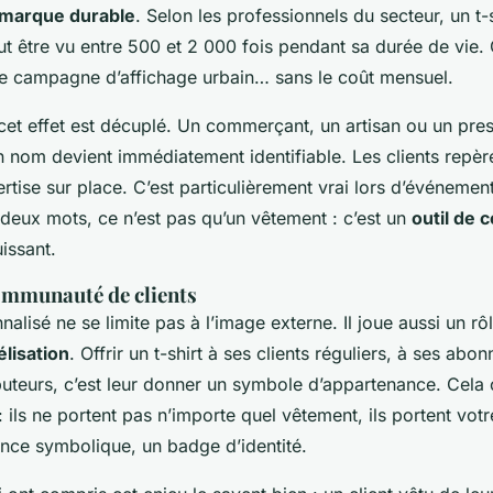
 marque durable
. Selon les professionnels du secteur, un t-s
t être vu entre 500 et 2 000 fois pendant sa durée de vie. 
une campagne d’affichage urbain… sans le coût mensuel.
 cet effet est décuplé. Un commerçant, un artisan ou un pres
on nom devient immédiatement identifiable. Les clients repèr
ertise sur place. C’est particulièrement vrai lors d’événemen
deux mots, ce n’est pas qu’un vêtement : c’est un
outil de
issant.
communauté de clients
nalisé ne se limite pas à l’image externe. Il joue aussi un rô
élisation
. Offrir un t-shirt à ses clients réguliers, à ses abo
uteurs, c’est leur donner un symbole d’appartenance. Cela 
: ils ne portent pas n’importe quel vêtement, ils portent
votr
nce symbolique, un badge d’identité.