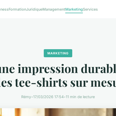
iness
Formation
Juridique
Management
Marketing
Services
MARKETING
une impression durabl
des tee-shirts sur mes
Rémy
•
17/03/2026 17:54
•
11 min de lecture