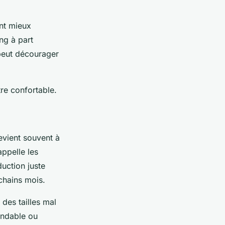
ent mieux
ng à part
t peut décourager
tre confortable.
evient souvent à
ppelle les
uction juste
ochains mois.
des tailles mal
endable ou