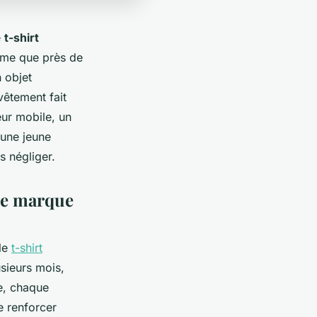
e
t-shirt
ime que près de
 objet
 vêtement fait
eur mobile, un
 une jeune
s négliger.
 de marque
 le
t-shirt
sieurs mois,
le, chaque
e renforcer