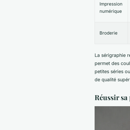
Impression
numérique
Broderie
La sérigraphie 
permet des coule
petites séries o
de qualité supé
Réussir sa 