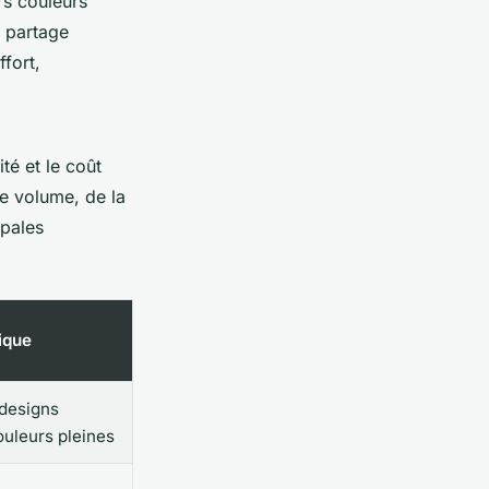
rs couleurs
l partage
fort,
té et le coût
re volume, de la
ipales
ique
 designs
ouleurs pleines