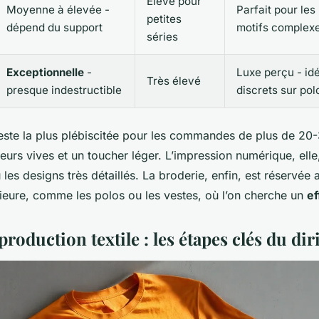
Élevé pour
Moyenne à élevée -
Parfait pour les
petites
dépend du support
motifs complex
séries
Exceptionnelle
-
Luxe perçu - id
Très élevé
presque indestructible
discrets sur pol
reste la plus plébiscitée pour les commandes de plus de 20-
urs vives et un toucher léger. L’impression numérique, elle,
u les designs très détaillés. La broderie, enfin, est réservée
rieure, comme les polos ou les vestes, où l’on cherche un
e
production textile : les étapes clés du dir