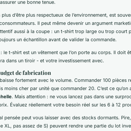
 assurer une bonne tenue.
 plus d’être plus respectueux de l’environnement, est souv
s consommateurs. Il peut même devenir un argument marketi
ttentif aussi à la coupe : un t-shirt trop large ou trop cour
toujours un échantillon avant de valider la commande.
: le t-shirt est un vêtement que l’on porte au corps. Il doit ê
ira dans un tiroir - et votre investissement avec.
udget de fabrication
e baisse fortement avec le volume. Commander 100 pièces r
ois moins cher par unité que commander 20. C’est ce qu’on a
helle
. Mais attention : ne vous lancez pas dans une surprod
prix. Évaluez réellement votre besoin réel sur les 6 à 12 pr
l pensée peut vous laisser avec des stocks dormants. Pire, 
de XL, pas assez de S) peuvent rendre une partie du lot inv