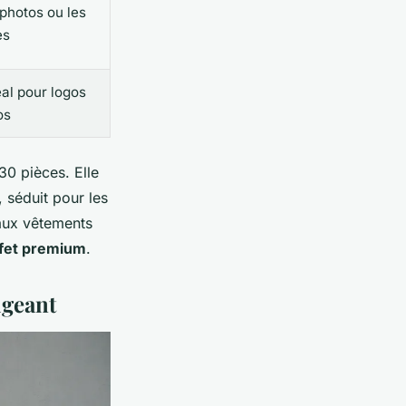
 photos ou les
es
éal pour logos
os
30 pièces. Elle
 séduit pour les
 aux vêtements
ffet premium
.
igeant