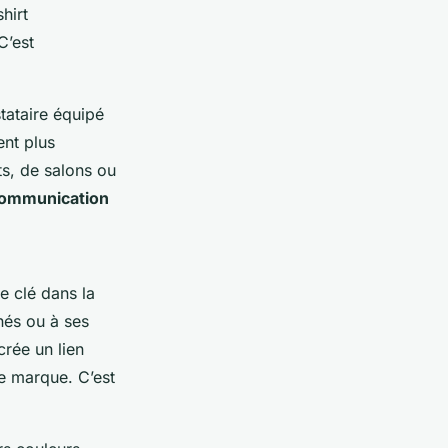
hirt
C’est
tataire équipé
ent plus
ts, de salons ou
 communication
le clé dans la
nnés ou à ses
crée un lien
e
marque. C’est