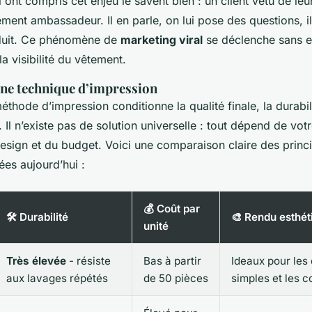
ont compris cet enjeu le savent bien : un client vêtu de leu
ement ambassadeur. Il en parle, on lui pose des questions, i
oduit. Ce phénomène de
marketing viral
se déclenche sans ef
a visibilité du vêtement.
nne technique d’impression
éthode d’impression conditionne la qualité finale, la durabili
. Il n’existe pas de solution universelle : tout dépend de vot
esign et du budget. Voici une comparaison claire des princ
ées aujourd’hui :
💰 Coût par
🛠️ Durabilité
🎨 Rendu esthét
unité
Très élevée
- résiste
Bas à partir
Ideaux pour les
aux lavages répétés
de 50 pièces
simples et les c