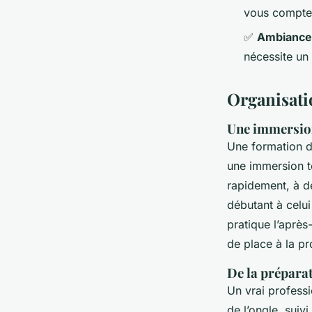
vous comptez 
✅
Ambiance 
nécessite un 
Organisatio
Une immersion
Une formation 
une immersion to
rapidement, à d
débutant à celui
pratique l’aprè
de place à la pr
De la préparat
Un vrai professi
de l’ongle, suiv