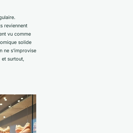
ulaire.
ts reviennent
uvent vu comme
tomique solide
on ne s’improvise
 et surtout,