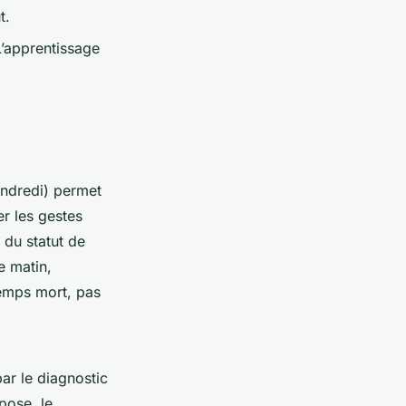
t.
 L’apprentissage
endredi) permet
er les gestes
 du statut de
e matin,
temps mort, pas
par le diagnostic
pose, le