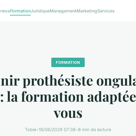
iness
Formation
Juridique
Management
Marketing
Services
FORMATION
nir prothésiste ongula
: la formation adapté
vous
Tobie
•
18/06/2026 07:38
•
8 min de lecture