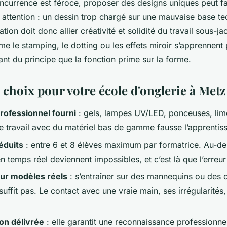
ncurrence est féroce, proposer des designs uniques peut fa
s attention : un dessin trop chargé sur une mauvaise base t
tion doit donc allier créativité et solidité du travail sous-ja
 le stamping, le dotting ou les effets miroir s’apprennent 
ant du principe que la fonction prime sur la forme.
 choix pour votre école d'onglerie à Metz
rofessionnel fourni
: gels, lampes UV/LED, ponceuses, lime
Le travail avec du matériel bas de gamme fausse l’apprentis
réduits
: entre 6 et 8 élèves maximum par formatrice. Au-del
n temps réel deviennent impossibles, et c’est là que l’erreur 
sur modèles réels
: s’entraîner sur des mannequins ou des 
suffit pas. Le contact avec une vraie main, ses irrégularités,
ion délivrée
: elle garantit une reconnaissance professionnell