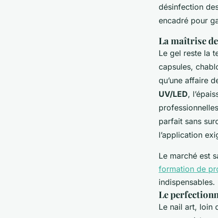
désinfection des
encadré pour ga
La maîtrise d
Le gel reste la
capsules, chablo
qu’une affaire d
UV/LED
, l’épai
professionnelle
parfait sans su
l’application ex
Le marché est s
formation de pr
indispensables.
Le perfectionn
Le nail art, loi