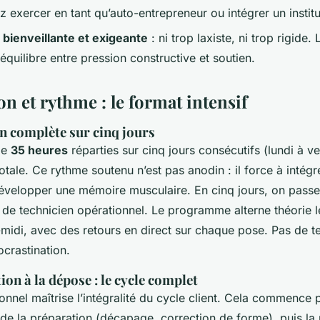
exercer en tant qu’auto-entrepreneur ou intégrer un institu
bienveillante et exigeante
: ni trop laxiste, ni trop rigide.
équilibre entre pression constructive et soutien.
n et rythme : le format intensif
 complète sur cinq jours
de
35 heures
réparties sur cinq jours consécutifs (lundi à v
tale. Ce rythme soutenu n’est pas anodin : il force à intégr
évelopper une mémoire musculaire. En cinq jours, on passe
 de technicien opérationnel. Le programme alterne théorie l
s-midi, avec des retours en direct sur chaque pose. Pas de 
ocrastination.
ion à la dépose : le cycle complet
onnel maîtrise l’intégralité du cycle client. Cela commence 
i de la préparation (décapage, correction de forme), puis la 