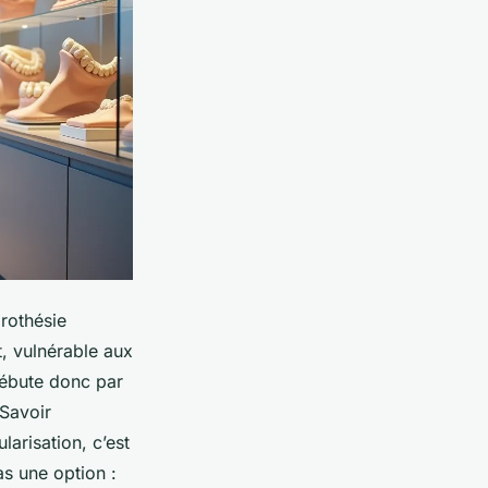
prothésie
t, vulnérable aux
ébute donc par
 Savoir
arisation, c’est
as une option :