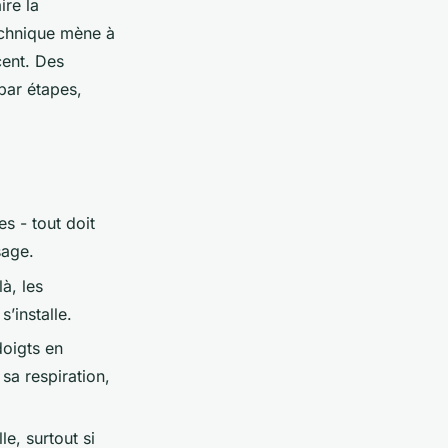
ire la
echnique mène à
cent. Des
par étapes,
s - tout doit
sage.
à, les
s’installe.
doigts en
 sa respiration,
e, surtout si