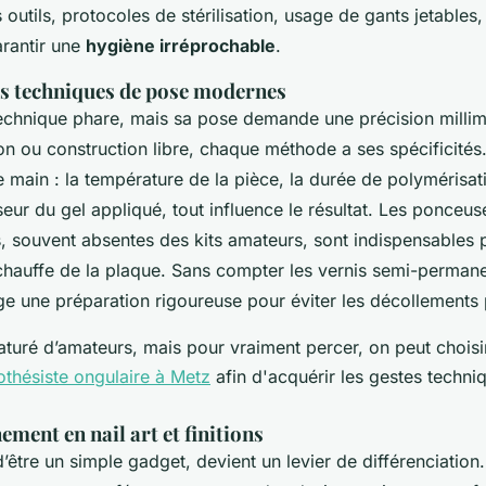
 outils, protocoles de stérilisation, usage de gants jetables,
rantir une
hygiène irréprochable
.
es techniques de pose modernes
 technique phare, mais sa pose demande une précision millim
n ou construction libre, chaque méthode a ses spécificités.
e main : la température de la pièce, la durée de polymérisa
sseur du gel appliqué, tout influence le résultat. Les ponceus
s, souvent absentes des kits amateurs, sont indispensables 
rchauffe de la plaque. Sans compter les vernis semi-permane
ige une préparation rigoureuse pour éviter les décollements
aturé d’amateurs, mais pour vraiment percer, on peut chois
othésiste ongulaire à Metz
afin d'acquérir les gestes techni
ement en nail art et finitions
n d’être un simple gadget, devient un levier de différenciatio