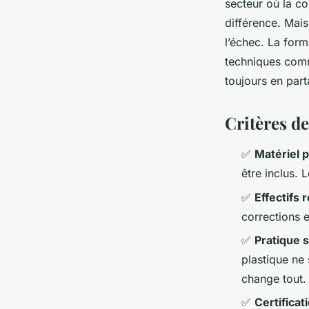
secteur où la co
différence. Mai
l’échec. La forma
techniques comme
toujours en part
Critères de
✅
Matériel p
être inclus. 
✅
Effectifs 
corrections e
✅
Pratique 
plastique ne 
change tout.
✅
Certificat