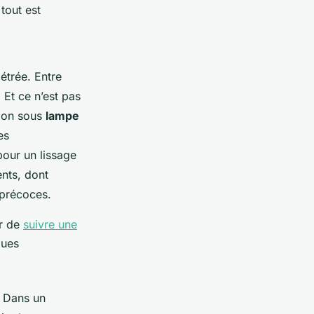
 tout est
étrée. Entre
 Et ce n’est pas
tion sous
lampe
es
pour un lissage
nts, dont
 précoces.
ir de
suivre une
ques
n. Dans un